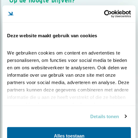
Op de hoogte blijven?
Meld je aan en ontvang nieuws, inspiratie, acties en tips
over vogels en activiteiten van Vogelbescherming.
AANMELDEN VOGELNIEUWS
Deze website maakt gebruik van cookies
Volg ons via social media
We gebruiken cookies om content en advertenties te 
personaliseren, om functies voor social media te bieden 
en om ons websiteverkeer te analyseren. Ook delen we 
informatie over uw gebruik van onze site met onze 
partners voor social media, adverteren en analyse. Deze 
partners kunnen deze gegevens combineren met andere 
informatie die u aan ze heeft verstrekt of die ze hebben 
verzameld op basis van uw gebruik van hun services.
Details tonen
Alles toestaan