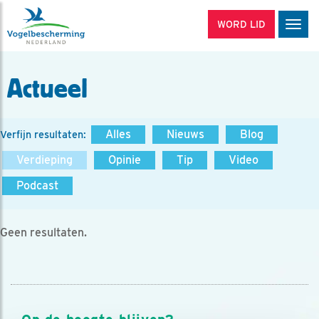
WORD LID
Men
Actueel
Alles
Nieuws
Blog
Verfijn resultaten:
Verdieping
Opinie
Tip
Video
Podcast
Geen resultaten.