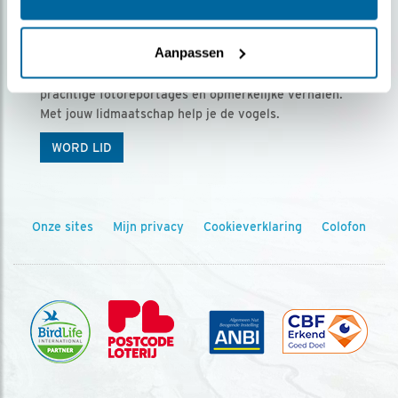
Ontvang 5 x Vogels voor € 36,00 per jaar
Aanpassen
Vogels is het tijdschrift voor onze leden, met
prachtige fotoreportages en opmerkelijke verhalen.
Met jouw lidmaatschap help je de vogels.
WORD LID
Onze sites
Mijn privacy
Cookieverklaring
Colofon