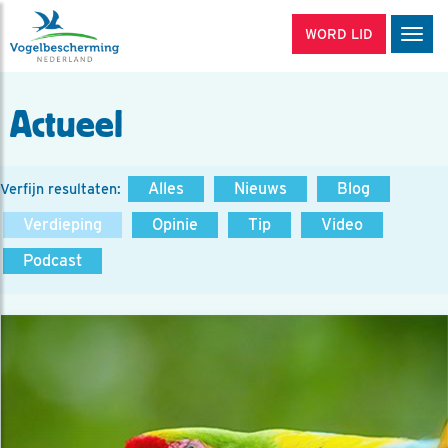
WORD LID
Men
Actueel
Alles
Nieuws
Blog
Verfijn resultaten:
Verdieping
Opinie
Tip
Video
Podcast