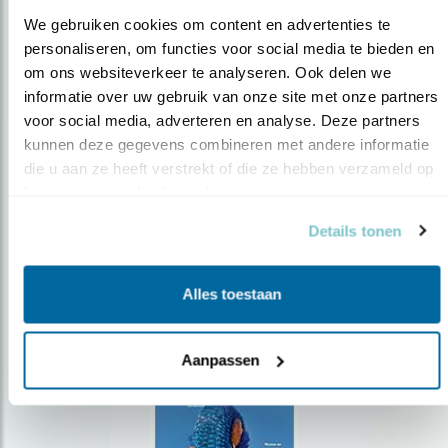
We gebruiken cookies om content en advertenties te 
personaliseren, om functies voor social media te bieden en 
om ons websiteverkeer te analyseren. Ook delen we 
Op de hoogte blijven?
informatie over uw gebruik van onze site met onze partners 
voor social media, adverteren en analyse. Deze partners 
Meld je aan en ontvang nieuws, inspiratie, acties en tips
over vogels en activiteiten van Vogelbescherming.
kunnen deze gegevens combineren met andere informatie 
die u aan ze heeft verstrekt of die ze hebben verzameld op 
AANMELDEN VOGELNIEUWS
basis van uw gebruik van hun services.
Details tonen
Volg ons via social media
Alles toestaan
Aanpassen