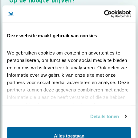
Op de hoogte blijven?
Meld je aan en ontvang nieuws, inspiratie, acties en tips
over vogels en activiteiten van Vogelbescherming.
AANMELDEN VOGELNIEUWS
Deze website maakt gebruik van cookies
Volg ons via social media
We gebruiken cookies om content en advertenties te 
personaliseren, om functies voor social media te bieden 
en om ons websiteverkeer te analyseren. Ook delen we 
informatie over uw gebruik van onze site met onze 
partners voor social media, adverteren en analyse. Deze 
partners kunnen deze gegevens combineren met andere 
informatie die u aan ze heeft verstrekt of die ze hebben 
verzameld op basis van uw gebruik van hun services.
Details tonen
Alles toestaan