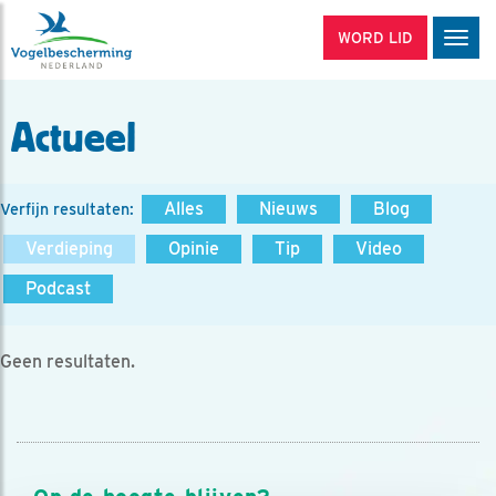
WORD LID
Men
Actueel
Alles
Nieuws
Blog
Verfijn resultaten:
Verdieping
Opinie
Tip
Video
Podcast
Geen resultaten.