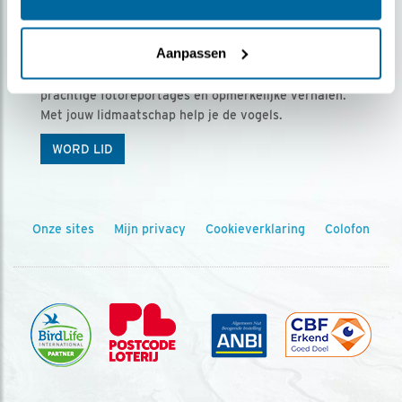
Ontvang 5 x Vogels voor € 36,00 per jaar
Aanpassen
Vogels is het tijdschrift voor onze leden, met
prachtige fotoreportages en opmerkelijke verhalen.
Met jouw lidmaatschap help je de vogels.
WORD LID
Onze sites
Mijn privacy
Cookieverklaring
Colofon