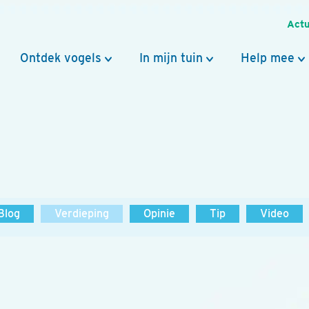
Actu
Ontdek vogels
In mijn tuin
Help mee
Blog
Verdieping
Opinie
Tip
Video