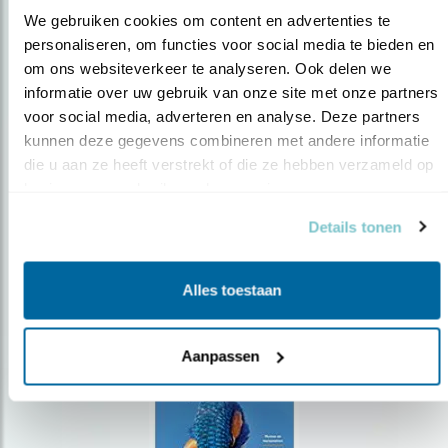
We gebruiken cookies om content en advertenties te 
personaliseren, om functies voor social media te bieden en 
om ons websiteverkeer te analyseren. Ook delen we 
Op de hoogte blijven?
informatie over uw gebruik van onze site met onze partners 
Meld je aan en ontvang nieuws, inspiratie, acties en tips
voor social media, adverteren en analyse. Deze partners 
over vogels en activiteiten van Vogelbescherming.
kunnen deze gegevens combineren met andere informatie 
die u aan ze heeft verstrekt of die ze hebben verzameld op 
AANMELDEN VOGELNIEUWS
basis van uw gebruik van hun services.
Details tonen
Volg ons via social media
Alles toestaan
Aanpassen