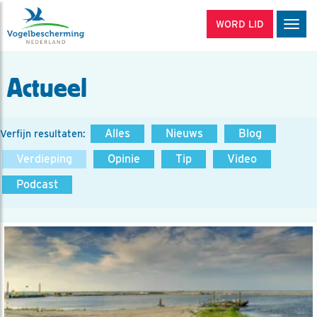
WORD LID
Men
Actueel
Alles
Nieuws
Blog
Verfijn resultaten:
Verdieping
Opinie
Tip
Video
Podcast