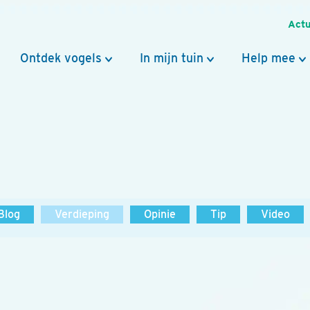
Actu
Ontdek vogels
In mijn tuin
Help mee
Blog
Verdieping
Opinie
Tip
Video