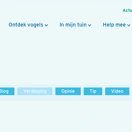
Actu
Ontdek vogels
In mijn tuin
Help mee
Blog
Verdieping
Opinie
Tip
Video