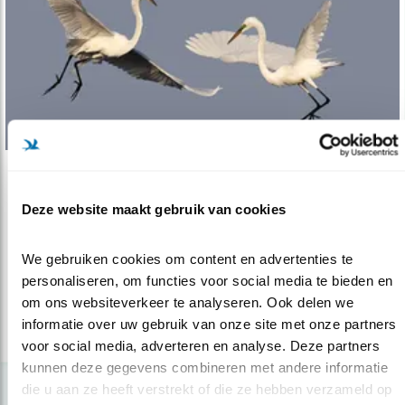
Verdieping
Deze website maakt gebruik van cookies
Moerasvogelgebied pur sang
10.09.20
Dynamiek maakt Oostvaardersplassen
We gebruiken cookies om content en advertenties te 
aantrekkelijk voor vogels.
personaliseren, om functies voor social media te bieden en 
om ons websiteverkeer te analyseren. Ook delen we 
informatie over uw gebruik van onze site met onze partners 
lees meer
voor social media, adverteren en analyse. Deze partners 
kunnen deze gegevens combineren met andere informatie 
die u aan ze heeft verstrekt of die ze hebben verzameld op 