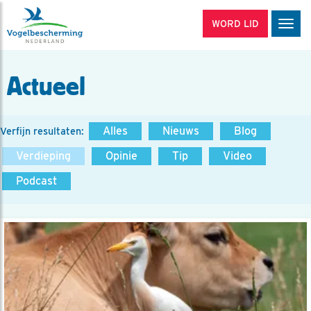
WORD LID
Men
Actueel
Alles
Nieuws
Blog
Verfijn resultaten:
Verdieping
Opinie
Tip
Video
Podcast