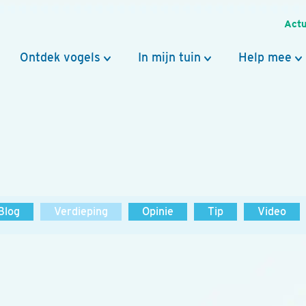
Actu
Ontdek vogels
In mijn tuin
Help mee
Blog
Verdieping
Opinie
Tip
Video