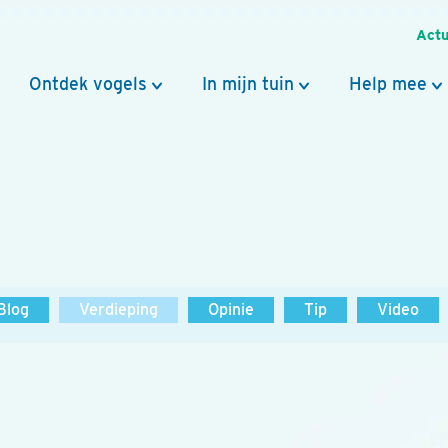
Actu
Ontdek vogels
In mijn tuin
Help mee
Blog
Verdieping
Opinie
Tip
Video