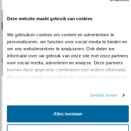
Deze website maakt gebruik van cookies
We gebruiken cookies om content en advertenties te 
personaliseren, om functies voor social media te bieden en 
om ons websiteverkeer te analyseren. Ook delen we 
informatie over uw gebruik van onze site met onze partners 
voor social media, adverteren en analyse. Deze partners 
kunnen deze gegevens combineren met andere informatie 
die u aan ze heeft verstrekt of die ze hebben verzameld op 
basis van uw gebruik van hun services.
Verdieping
Details tonen
Zeemeeuwen, het naadje van de kous (2)
07.12.16
Veel vogelaars lopen stuk op onvolwassen
grotere ‘zeemeeuwen’. Hoe houd je ..
Alles toestaan