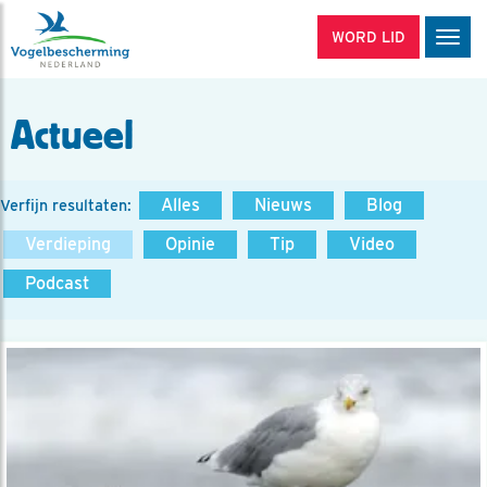
WORD LID
Men
Actueel
Alles
Nieuws
Blog
Verfijn resultaten:
Verdieping
Opinie
Tip
Video
Podcast