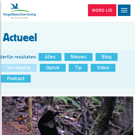
WORD LID
Men
Actueel
Alles
Nieuws
Blog
Verfijn resultaten:
Verdieping
Opinie
Tip
Video
Podcast