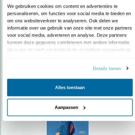
We gebruiken cookies om content en advertenties te 
personaliseren, om functies voor social media te bieden en 
om ons websiteverkeer te analyseren. Ook delen we 
Op de hoogte blijven?
informatie over uw gebruik van onze site met onze partners 
Meld je aan en ontvang nieuws, inspiratie, acties en tips
voor social media, adverteren en analyse. Deze partners 
over vogels en activiteiten van Vogelbescherming.
kunnen deze gegevens combineren met andere informatie 
die u aan ze heeft verstrekt of die ze hebben verzameld op 
AANMELDEN VOGELNIEUWS
basis van uw gebruik van hun services.
Details tonen
Volg ons via social media
Alles toestaan
Aanpassen