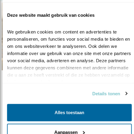
Deze website maakt gebruik van cookies
We gebruiken cookies om content en advertenties te 
personaliseren, om functies voor social media te bieden en 
om ons websiteverkeer te analyseren. Ook delen we 
informatie over uw gebruik van onze site met onze partners 
voor social media, adverteren en analyse. Deze partners 
kunnen deze gegevens combineren met andere informatie 
die u aan ze heeft verstrekt of die ze hebben verzameld op 
Verdieping
basis van uw gebruik van hun services.
Samen zwaluwen redden
Details tonen
03.07.17
De toewijding van vrijwilligers levert mooie
successen op.
Alles toestaan
lees meer
Aanpassen