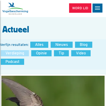
WORD LID
Men
Actueel
Alles
Nieuws
Blog
Verfijn resultaten:
Verdieping
Opinie
Tip
Video
Podcast