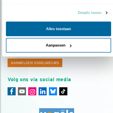
basis van uw gebruik van hun services.
Details tonen
Alles toestaan
Op de hoogte blijven?
Aanpassen
Meld je aan en ontvang nieuws, inspiratie, acties en tips
over vogels en activiteiten van Vogelbescherming.
AANMELDEN VOGELNIEUWS
Volg ons via social media