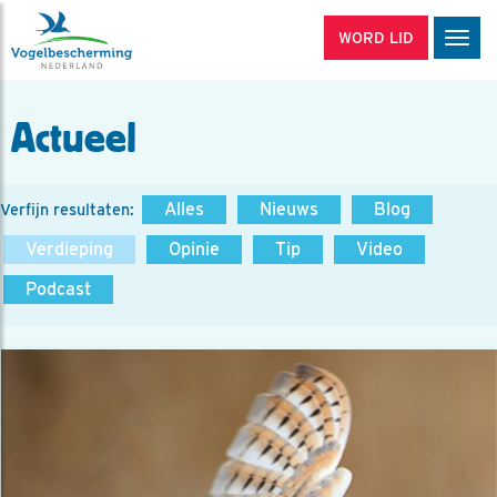
WORD LID
Men
Actueel
Alles
Nieuws
Blog
Verfijn resultaten:
Verdieping
Opinie
Tip
Video
Podcast