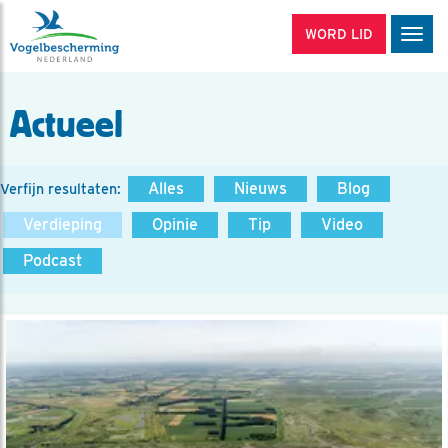
WORD LID
Men
Actueel
Alles
Nieuws
Blog
Verfijn resultaten:
Verdieping
Opinie
Tip
Video
Podcast