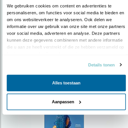
We gebruiken cookies om content en advertenties te 
personaliseren, om functies voor social media te bieden en 
om ons websiteverkeer te analyseren. Ook delen we 
Op de hoogte blijven?
informatie over uw gebruik van onze site met onze partners 
Meld je aan en ontvang nieuws, inspiratie, acties en tips
voor social media, adverteren en analyse. Deze partners 
over vogels en activiteiten van Vogelbescherming.
kunnen deze gegevens combineren met andere informatie 
die u aan ze heeft verstrekt of die ze hebben verzameld op 
AANMELDEN VOGELNIEUWS
basis van uw gebruik van hun services.
Details tonen
Volg ons via social media
Alles toestaan
Aanpassen