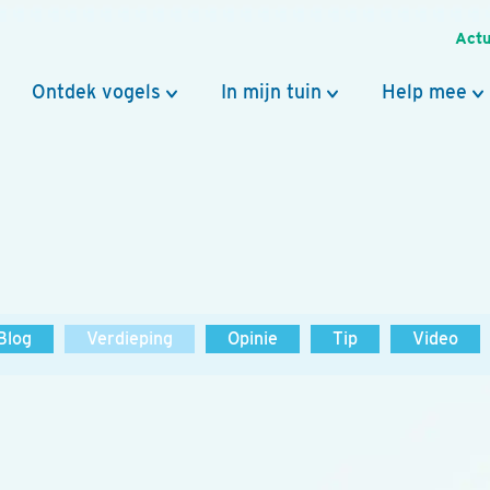
Actu
Ontdek vogels
In mijn tuin
Help mee
Blog
Verdieping
Opinie
Tip
Video