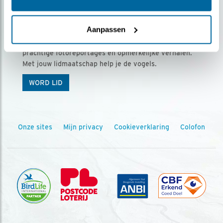
Ontvang 5 x Vogels voor € 36,00 per jaar
Aanpassen
Vogels is het tijdschrift voor onze leden, met
prachtige fotoreportages en opmerkelijke verhalen.
Met jouw lidmaatschap help je de vogels.
WORD LID
Onze sites
Mijn privacy
Cookieverklaring
Colofon