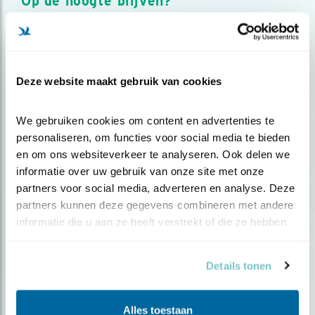
Op de hoogte blijven?
Meld je aan en ontvang nieuws, inspiratie, acties en tips
over vogels en activiteiten van Vogelbescherming.
AANMELDEN VOGELNIEUWS
Deze website maakt gebruik van cookies
Volg ons via social media
We gebruiken cookies om content en advertenties te 
personaliseren, om functies voor social media te bieden 
en om ons websiteverkeer te analyseren. Ook delen we 
informatie over uw gebruik van onze site met onze 
partners voor social media, adverteren en analyse. Deze 
partners kunnen deze gegevens combineren met andere 
informatie die u aan ze heeft verstrekt of die ze hebben 
verzameld op basis van uw gebruik van hun services.
Details tonen
Alles toestaan