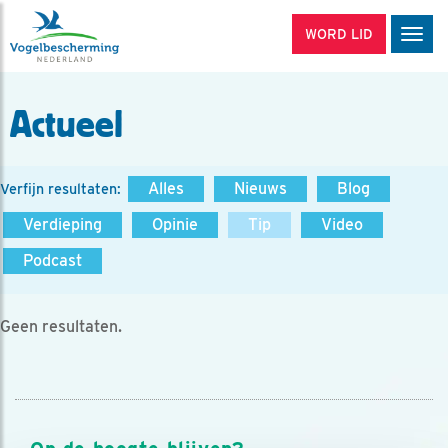
WORD LID
Men
Actueel
Alles
Nieuws
Blog
Verfijn resultaten:
Verdieping
Opinie
Tip
Video
Podcast
Geen resultaten.