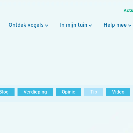
Actu
Ontdek vogels
In mijn tuin
Help mee
Blog
Verdieping
Opinie
Tip
Video