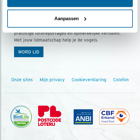
Ontvang 5 x Vogels voor € 36,00 per jaar
Aanpassen
Vogels is het tijdschrift voor onze leden, met
prachtige fotoreportages en opmerkelijke verhalen.
Met jouw lidmaatschap help je de vogels.
WORD LID
Onze sites
Mijn privacy
Cookieverklaring
Colofon