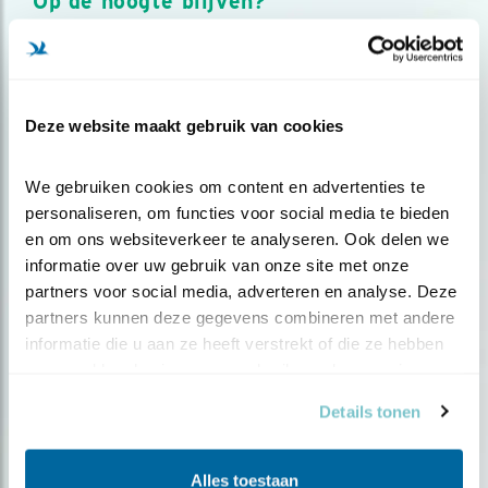
Op de hoogte blijven?
Meld je aan en ontvang nieuws, inspiratie, acties en tips
over vogels en activiteiten van Vogelbescherming.
AANMELDEN VOGELNIEUWS
Deze website maakt gebruik van cookies
Volg ons via social media
We gebruiken cookies om content en advertenties te 
personaliseren, om functies voor social media te bieden 
en om ons websiteverkeer te analyseren. Ook delen we 
informatie over uw gebruik van onze site met onze 
partners voor social media, adverteren en analyse. Deze 
partners kunnen deze gegevens combineren met andere 
informatie die u aan ze heeft verstrekt of die ze hebben 
verzameld op basis van uw gebruik van hun services.
Details tonen
Alles toestaan