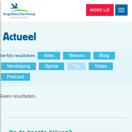
WORD LID
Men
Actueel
Alles
Nieuws
Blog
Verfijn resultaten:
Verdieping
Opinie
Tip
Video
Podcast
Geen resultaten.