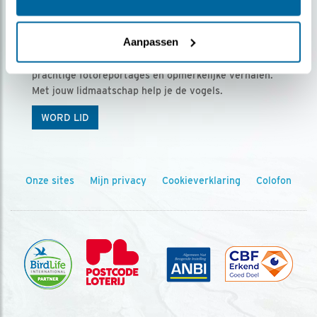
Ontvang 5 x Vogels voor € 36,00 per jaar
Aanpassen
Vogels is het tijdschrift voor onze leden, met
prachtige fotoreportages en opmerkelijke verhalen.
Met jouw lidmaatschap help je de vogels.
WORD LID
Onze sites
Mijn privacy
Cookieverklaring
Colofon