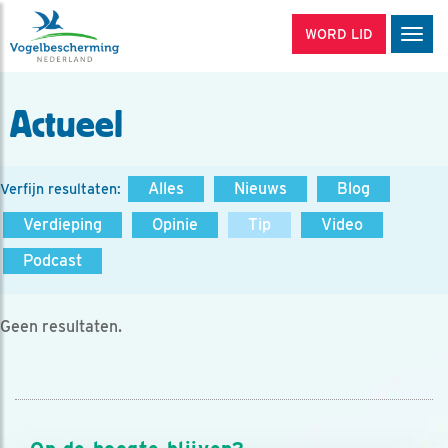
WORD LID
Men
Actueel
Alles
Nieuws
Blog
Verfijn resultaten:
Verdieping
Opinie
Tip
Video
Podcast
Geen resultaten.