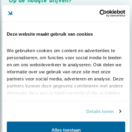
Op de hoogte blijven?
Meld je aan en ontvang nieuws, inspiratie, acties en tips
over vogels en activiteiten van Vogelbescherming.
AANMELDEN VOGELNIEUWS
Deze website maakt gebruik van cookies
Volg ons via social media
We gebruiken cookies om content en advertenties te 
personaliseren, om functies voor social media te bieden 
en om ons websiteverkeer te analyseren. Ook delen we 
informatie over uw gebruik van onze site met onze 
partners voor social media, adverteren en analyse. Deze 
partners kunnen deze gegevens combineren met andere 
informatie die u aan ze heeft verstrekt of die ze hebben 
verzameld op basis van uw gebruik van hun services.
Details tonen
Alles toestaan