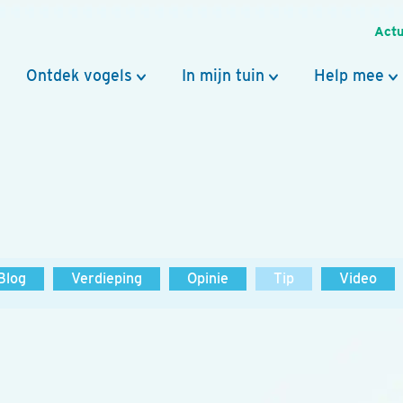
Actu
Ontdek vogels
In mijn tuin
Help mee
Blog
Verdieping
Opinie
Tip
Video