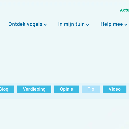
Actu
Ontdek vogels
In mijn tuin
Help mee
Blog
Verdieping
Opinie
Tip
Video