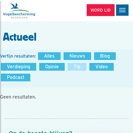
WORD LID
Men
Actueel
Alles
Nieuws
Blog
Verfijn resultaten:
Verdieping
Opinie
Tip
Video
Podcast
Geen resultaten.