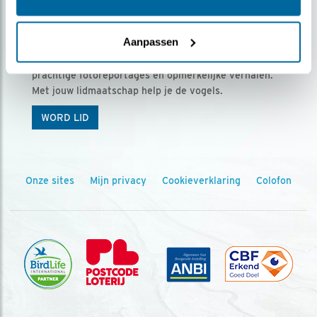
Ontvang 5 x Vogels voor € 36,00 per jaar
Aanpassen
Vogels is het tijdschrift voor onze leden, met
prachtige fotoreportages en opmerkelijke verhalen.
Met jouw lidmaatschap help je de vogels.
WORD LID
Onze sites
Mijn privacy
Cookieverklaring
Colofon