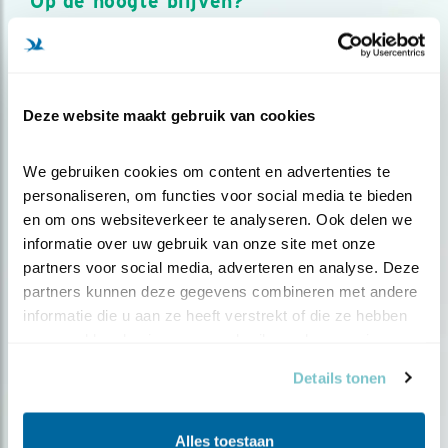
Op de hoogte blijven?
Meld je aan en ontvang nieuws, inspiratie, acties en tips
over vogels en activiteiten van Vogelbescherming.
AANMELDEN VOGELNIEUWS
Deze website maakt gebruik van cookies
Volg ons via social media
We gebruiken cookies om content en advertenties te 
personaliseren, om functies voor social media te bieden 
en om ons websiteverkeer te analyseren. Ook delen we 
informatie over uw gebruik van onze site met onze 
partners voor social media, adverteren en analyse. Deze 
partners kunnen deze gegevens combineren met andere 
informatie die u aan ze heeft verstrekt of die ze hebben 
verzameld op basis van uw gebruik van hun services.
Details tonen
Alles toestaan