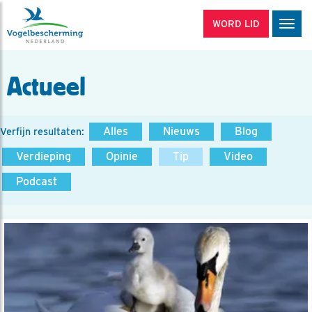
WORD LID
Men
Actueel
Alles
Nieuws
Blog
Verfijn resultaten:
Verdieping
Opinie
Tip
Video
Podcast