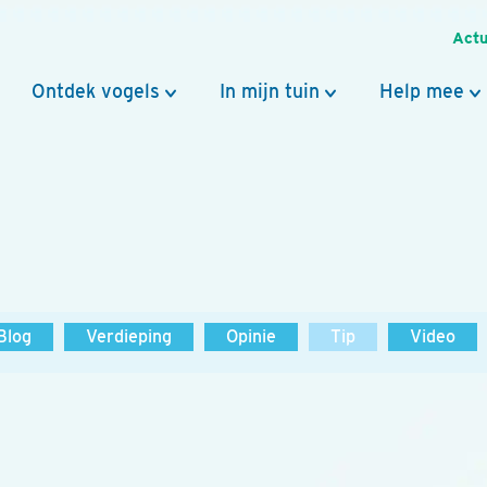
Actu
Ontdek vogels
In mijn tuin
Help mee
Blog
Verdieping
Opinie
Tip
Video