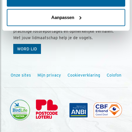
Ontvang 5 x Vogels voor € 36,00 per jaar
Aanpassen
Vogels is het tijdschrift voor onze leden, met
prachtige fotoreportages en opmerkelijke verhalen.
Met jouw lidmaatschap help je de vogels.
WORD LID
Onze sites
Mijn privacy
Cookieverklaring
Colofon