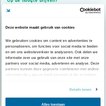
Op de hoogte blijven?
Meld je aan en ontvang nieuws, inspiratie, acties en tips
over vogels en activiteiten van Vogelbescherming.
AANMELDEN VOGELNIEUWS
Deze website maakt gebruik van cookies
Volg ons via social media
We gebruiken cookies om content en advertenties te 
personaliseren, om functies voor social media te bieden 
en om ons websiteverkeer te analyseren. Ook delen we 
informatie over uw gebruik van onze site met onze 
partners voor social media, adverteren en analyse. Deze 
partners kunnen deze gegevens combineren met andere 
informatie die u aan ze heeft verstrekt of die ze hebben 
verzameld op basis van uw gebruik van hun services.
Details tonen
Alles toestaan