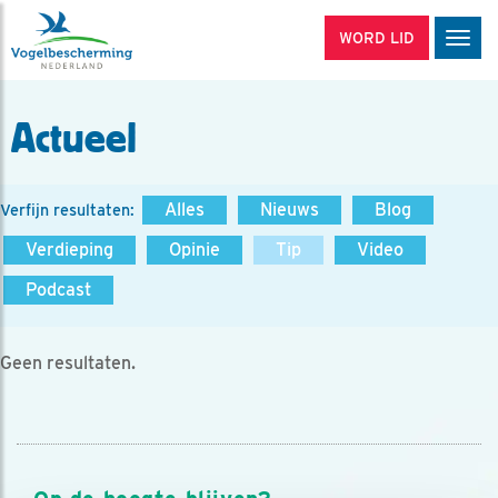
WORD LID
Men
Actueel
Alles
Nieuws
Blog
Verfijn resultaten:
Verdieping
Opinie
Tip
Video
Podcast
Geen resultaten.