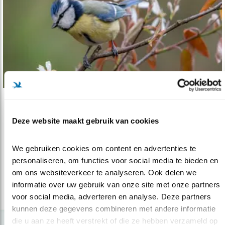
Tip
Deze website maakt gebruik van cookies
Vogelexcursies voor kinderen
22.01.26
Vogelwerkgroepen organiseren regelmatig
We gebruiken cookies om content en advertenties te 
vogelexcursies voor kinderen.
personaliseren, om functies voor social media te bieden en 
om ons websiteverkeer te analyseren. Ook delen we 
informatie over uw gebruik van onze site met onze partners 
lees meer
voor social media, adverteren en analyse. Deze partners 
kunnen deze gegevens combineren met andere informatie 
die u aan ze heeft verstrekt of die ze hebben verzameld op 