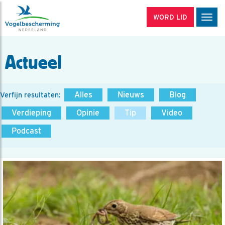
WORD LID
Men
Actueel
Alles
Nieuws
Blog
Verfijn resultaten:
Verdieping
Opinie
Tip
Video
Podcast