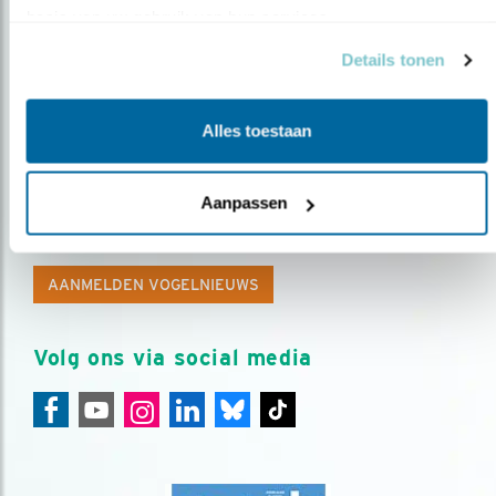
basis van uw gebruik van hun services.
Details tonen
Alles toestaan
Op de hoogte blijven?
Aanpassen
Meld je aan en ontvang nieuws, inspiratie, acties en tips
over vogels en activiteiten van Vogelbescherming.
AANMELDEN VOGELNIEUWS
Volg ons via social media