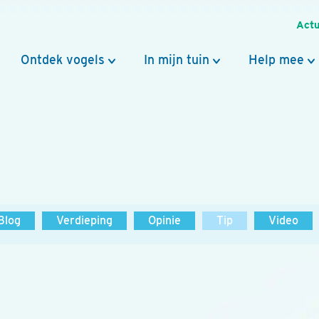
Actu
Ontdek vogels
In mijn tuin
Help mee
Blog
Verdieping
Opinie
Tip
Video