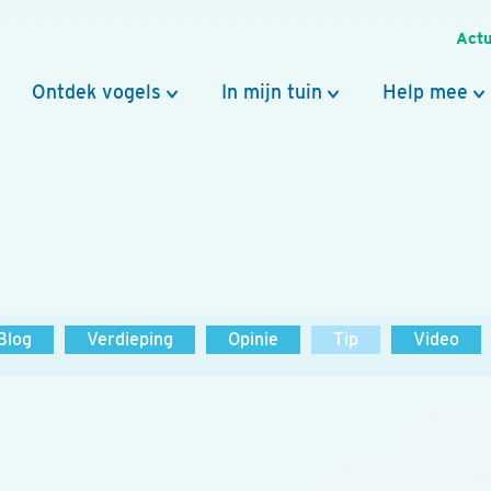
Actu
Ontdek vogels
In mijn tuin
Help mee
Blog
Verdieping
Opinie
Tip
Video