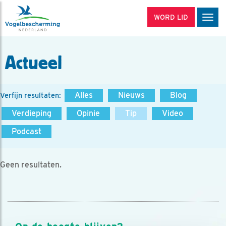
WORD LID
Men
Actueel
Alles
Nieuws
Blog
Verfijn resultaten:
Verdieping
Opinie
Tip
Video
Podcast
Geen resultaten.