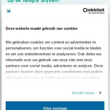
Op de hoogte blijven?
Meld je aan en ontvang nieuws, inspiratie, acties en tips
over vogels en activiteiten van Vogelbescherming.
AANMELDEN VOGELNIEUWS
Deze website maakt gebruik van cookies
Volg ons via social media
We gebruiken cookies om content en advertenties te 
personaliseren, om functies voor social media te bieden 
en om ons websiteverkeer te analyseren. Ook delen we 
informatie over uw gebruik van onze site met onze 
partners voor social media, adverteren en analyse. Deze 
partners kunnen deze gegevens combineren met andere 
informatie die u aan ze heeft verstrekt of die ze hebben 
verzameld op basis van uw gebruik van hun services.
Details tonen
Alles toestaan