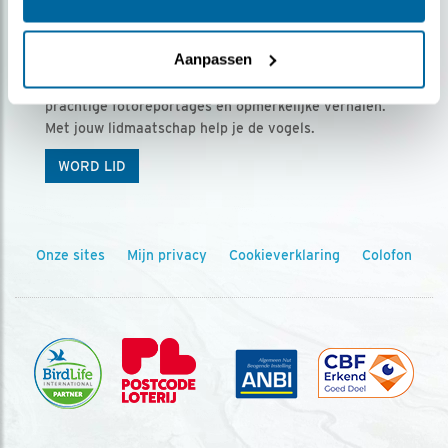
Ontvang 5 x Vogels voor € 36,00 per jaar
Aanpassen
Vogels is het tijdschrift voor onze leden, met
prachtige fotoreportages en opmerkelijke verhalen.
Met jouw lidmaatschap help je de vogels.
WORD LID
Onze sites
Mijn privacy
Cookieverklaring
Colofon