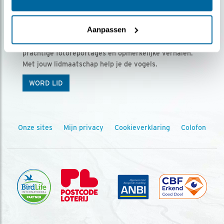
Ontvang 5 x Vogels voor € 36,00 per jaar
Aanpassen
Vogels is het tijdschrift voor onze leden, met
prachtige fotoreportages en opmerkelijke verhalen.
Met jouw lidmaatschap help je de vogels.
WORD LID
Onze sites
Mijn privacy
Cookieverklaring
Colofon