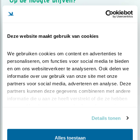
Op de hoogte blijven?
Meld je aan en ontvang nieuws, inspiratie, acties en tips
over vogels en activiteiten van Vogelbescherming.
AANMELDEN VOGELNIEUWS
Deze website maakt gebruik van cookies
Volg ons via social media
We gebruiken cookies om content en advertenties te 
personaliseren, om functies voor social media te bieden 
en om ons websiteverkeer te analyseren. Ook delen we 
informatie over uw gebruik van onze site met onze 
partners voor social media, adverteren en analyse. Deze 
partners kunnen deze gegevens combineren met andere 
informatie die u aan ze heeft verstrekt of die ze hebben 
verzameld op basis van uw gebruik van hun services.
Details tonen
Alles toestaan