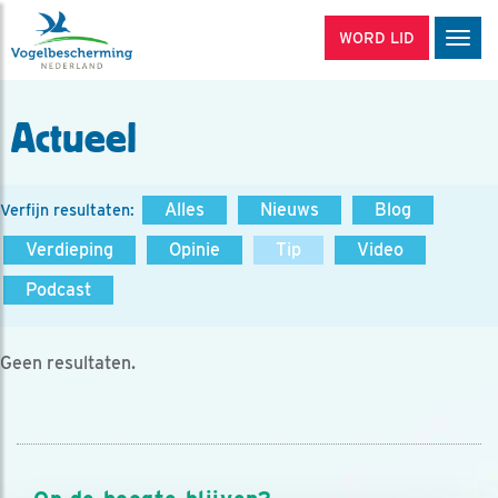
WORD LID
Men
Actueel
Alles
Nieuws
Blog
Verfijn resultaten:
Verdieping
Opinie
Tip
Video
Podcast
Geen resultaten.