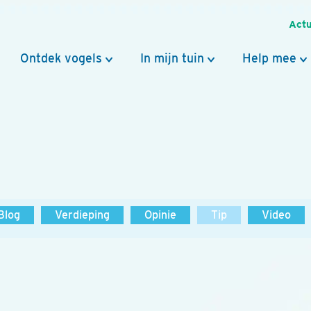
Actu
Ontdek vogels
In mijn tuin
Help mee
Blog
Verdieping
Opinie
Tip
Video