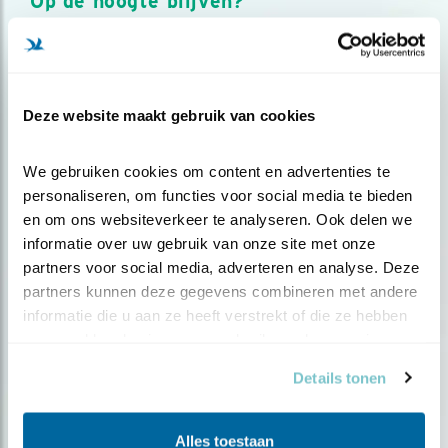
Op de hoogte blijven?
Meld je aan en ontvang nieuws, inspiratie, acties en tips
over vogels en activiteiten van Vogelbescherming.
AANMELDEN VOGELNIEUWS
Deze website maakt gebruik van cookies
Volg ons via social media
We gebruiken cookies om content en advertenties te 
personaliseren, om functies voor social media te bieden 
en om ons websiteverkeer te analyseren. Ook delen we 
informatie over uw gebruik van onze site met onze 
partners voor social media, adverteren en analyse. Deze 
partners kunnen deze gegevens combineren met andere 
informatie die u aan ze heeft verstrekt of die ze hebben 
verzameld op basis van uw gebruik van hun services.
Details tonen
Alles toestaan