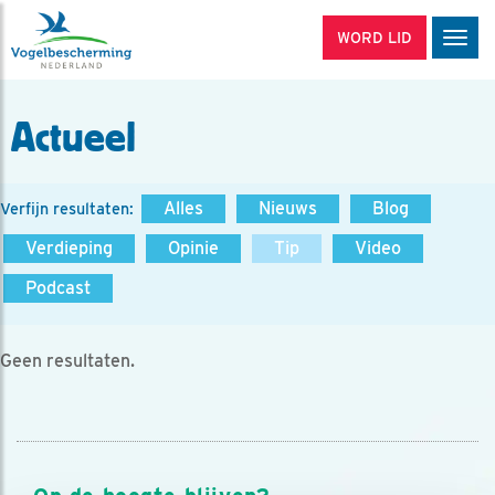
WORD LID
Men
Actueel
Alles
Nieuws
Blog
Verfijn resultaten:
Verdieping
Opinie
Tip
Video
Podcast
Geen resultaten.