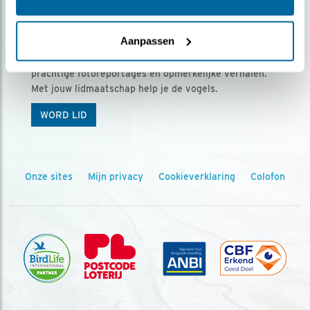
Ontvang 5 x Vogels voor € 36,00 per jaar
Aanpassen
Vogels is het tijdschrift voor onze leden, met
prachtige fotoreportages en opmerkelijke verhalen.
Met jouw lidmaatschap help je de vogels.
WORD LID
Onze sites
Mijn privacy
Cookieverklaring
Colofon