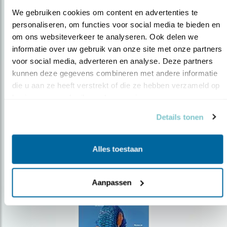
We gebruiken cookies om content en advertenties te 
personaliseren, om functies voor social media te bieden en 
om ons websiteverkeer te analyseren. Ook delen we 
Op de hoogte blijven?
informatie over uw gebruik van onze site met onze partners 
voor social media, adverteren en analyse. Deze partners 
Meld je aan en ontvang nieuws, inspiratie, acties en tips
over vogels en activiteiten van Vogelbescherming.
kunnen deze gegevens combineren met andere informatie 
die u aan ze heeft verstrekt of die ze hebben verzameld op 
AANMELDEN VOGELNIEUWS
basis van uw gebruik van hun services.
Details tonen
Volg ons via social media
Alles toestaan
Aanpassen