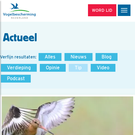
WORD LID
Men
Actueel
Alles
Nieuws
Blog
Verfijn resultaten:
Verdieping
Opinie
Tip
Video
Podcast