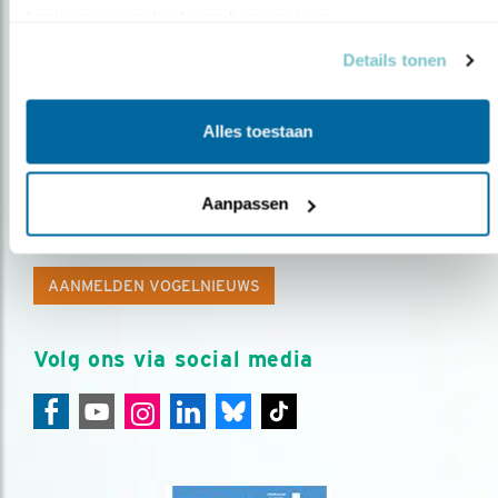
basis van uw gebruik van hun services.
Details tonen
Alles toestaan
Op de hoogte blijven?
Aanpassen
Meld je aan en ontvang nieuws, inspiratie, acties en tips
over vogels en activiteiten van Vogelbescherming.
AANMELDEN VOGELNIEUWS
Volg ons via social media