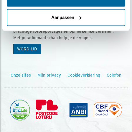
Ontvang 5 x Vogels voor € 36,00 per jaar
Aanpassen
Vogels is het tijdschrift voor onze leden, met
prachtige fotoreportages en opmerkelijke verhalen.
Met jouw lidmaatschap help je de vogels.
WORD LID
Onze sites
Mijn privacy
Cookieverklaring
Colofon