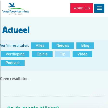
WORD LID
Men
Actueel
Alles
Nieuws
Blog
Verfijn resultaten:
Verdieping
Opinie
Tip
Video
Podcast
Geen resultaten.