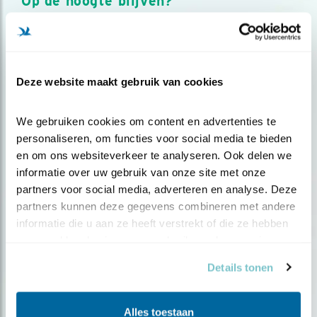
Op de hoogte blijven?
Meld je aan en ontvang nieuws, inspiratie, acties en tips
over vogels en activiteiten van Vogelbescherming.
AANMELDEN VOGELNIEUWS
Deze website maakt gebruik van cookies
Volg ons via social media
We gebruiken cookies om content en advertenties te 
personaliseren, om functies voor social media te bieden 
en om ons websiteverkeer te analyseren. Ook delen we 
informatie over uw gebruik van onze site met onze 
partners voor social media, adverteren en analyse. Deze 
partners kunnen deze gegevens combineren met andere 
informatie die u aan ze heeft verstrekt of die ze hebben 
verzameld op basis van uw gebruik van hun services.
Details tonen
Alles toestaan