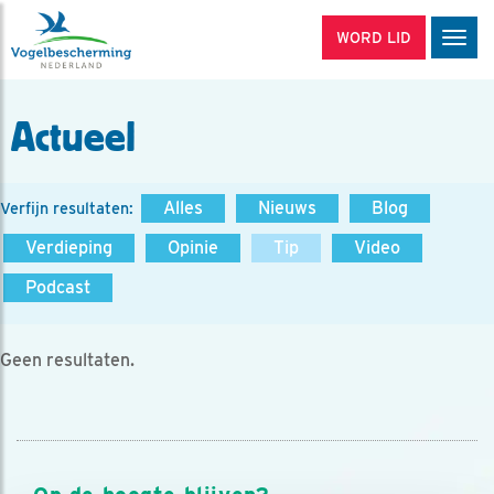
WORD LID
Men
Actueel
Alles
Nieuws
Blog
Verfijn resultaten:
Verdieping
Opinie
Tip
Video
Podcast
Geen resultaten.