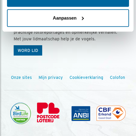
Ontvang 5 x Vogels voor € 36,00 per jaar
Aanpassen
Vogels is het tijdschrift voor onze leden, met
prachtige fotoreportages en opmerkelijke verhalen.
Met jouw lidmaatschap help je de vogels.
WORD LID
Onze sites
Mijn privacy
Cookieverklaring
Colofon