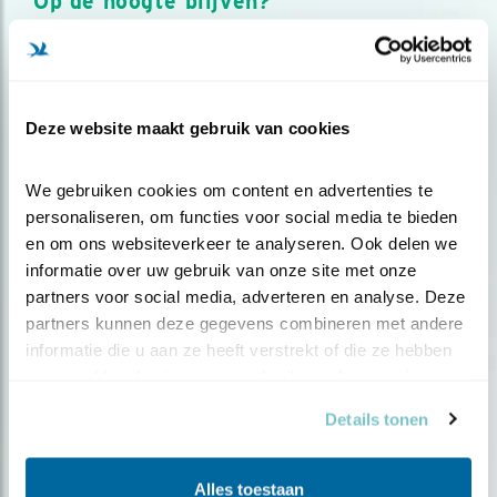
Op de hoogte blijven?
Meld je aan en ontvang nieuws, inspiratie, acties en tips
over vogels en activiteiten van Vogelbescherming.
AANMELDEN VOGELNIEUWS
Deze website maakt gebruik van cookies
Volg ons via social media
We gebruiken cookies om content en advertenties te 
personaliseren, om functies voor social media te bieden 
en om ons websiteverkeer te analyseren. Ook delen we 
informatie over uw gebruik van onze site met onze 
partners voor social media, adverteren en analyse. Deze 
partners kunnen deze gegevens combineren met andere 
informatie die u aan ze heeft verstrekt of die ze hebben 
verzameld op basis van uw gebruik van hun services.
Details tonen
Alles toestaan