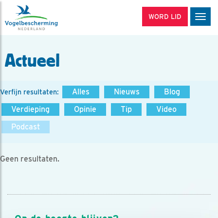
WORD LID
Men
Actueel
Alles
Nieuws
Blog
Verfijn resultaten:
Verdieping
Opinie
Tip
Video
Podcast
Geen resultaten.