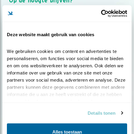
Op de hoogte blijven?
Meld je aan en ontvang nieuws, inspiratie, acties en tips
over vogels en activiteiten van Vogelbescherming.
AANMELDEN VOGELNIEUWS
Deze website maakt gebruik van cookies
Volg ons via social media
We gebruiken cookies om content en advertenties te 
personaliseren, om functies voor social media te bieden 
en om ons websiteverkeer te analyseren. Ook delen we 
informatie over uw gebruik van onze site met onze 
partners voor social media, adverteren en analyse. Deze 
partners kunnen deze gegevens combineren met andere 
informatie die u aan ze heeft verstrekt of die ze hebben 
verzameld op basis van uw gebruik van hun services.
Details tonen
Alles toestaan