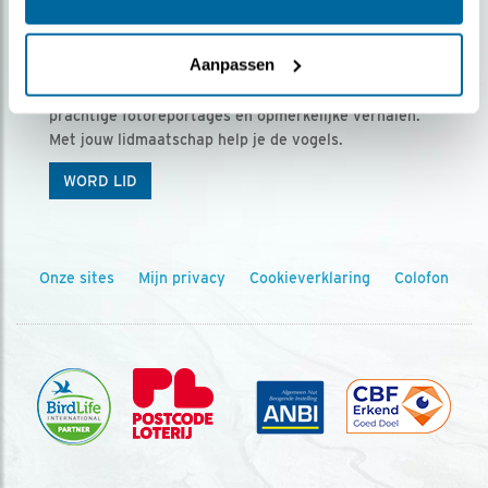
Ontvang 5 x Vogels voor € 36,00 per jaar
Aanpassen
Vogels is het tijdschrift voor onze leden, met
prachtige fotoreportages en opmerkelijke verhalen.
Met jouw lidmaatschap help je de vogels.
WORD LID
Onze sites
Mijn privacy
Cookieverklaring
Colofon