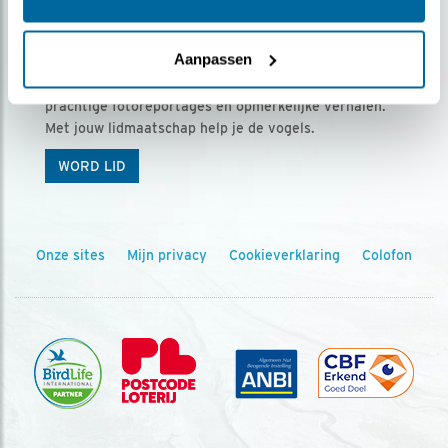
Ontvang 5 x Vogels voor € 36,00 per jaar
Aanpassen
Vogels is het tijdschrift voor onze leden, met
prachtige fotoreportages en opmerkelijke verhalen.
Met jouw lidmaatschap help je de vogels.
WORD LID
Onze sites
Mijn privacy
Cookieverklaring
Colofon