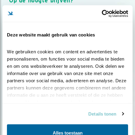
Op de hoogte blijven?
Meld je aan en ontvang nieuws, inspiratie, acties en tips
over vogels en activiteiten van Vogelbescherming.
AANMELDEN VOGELNIEUWS
Deze website maakt gebruik van cookies
Volg ons via social media
We gebruiken cookies om content en advertenties te 
personaliseren, om functies voor social media te bieden 
en om ons websiteverkeer te analyseren. Ook delen we 
informatie over uw gebruik van onze site met onze 
partners voor social media, adverteren en analyse. Deze 
partners kunnen deze gegevens combineren met andere 
informatie die u aan ze heeft verstrekt of die ze hebben 
verzameld op basis van uw gebruik van hun services.
Details tonen
Alles toestaan