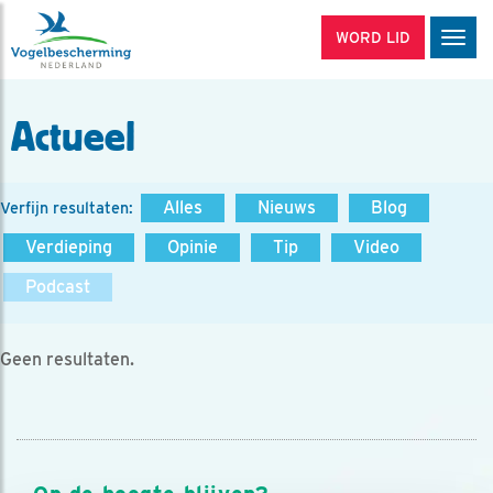
WORD LID
Men
Actueel
Alles
Nieuws
Blog
Verfijn resultaten:
Verdieping
Opinie
Tip
Video
Podcast
Geen resultaten.