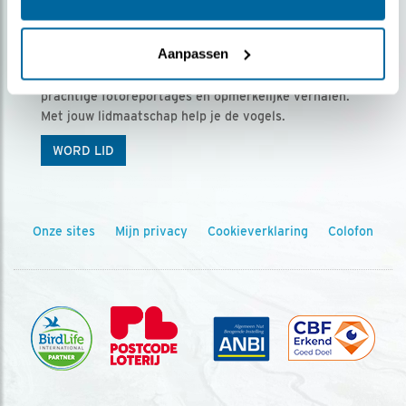
Ontvang 5 x Vogels voor € 36,00 per jaar
Aanpassen
Vogels is het tijdschrift voor onze leden, met
prachtige fotoreportages en opmerkelijke verhalen.
Met jouw lidmaatschap help je de vogels.
WORD LID
Onze sites
Mijn privacy
Cookieverklaring
Colofon