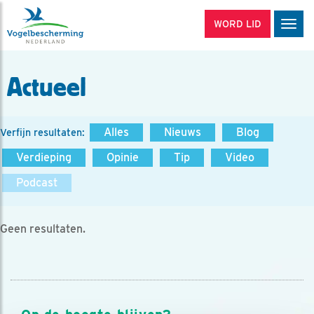
WORD LID
Men
Actueel
Alles
Nieuws
Blog
Verfijn resultaten:
Verdieping
Opinie
Tip
Video
Podcast
Geen resultaten.