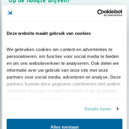
Op de hoogte blijven?
Meld je aan en ontvang nieuws, inspiratie, acties en tips
over vogels en activiteiten van Vogelbescherming.
AANMELDEN VOGELNIEUWS
Deze website maakt gebruik van cookies
Volg ons via social media
We gebruiken cookies om content en advertenties te 
personaliseren, om functies voor social media te bieden 
en om ons websiteverkeer te analyseren. Ook delen we 
informatie over uw gebruik van onze site met onze 
partners voor social media, adverteren en analyse. Deze 
partners kunnen deze gegevens combineren met andere 
informatie die u aan ze heeft verstrekt of die ze hebben 
verzameld op basis van uw gebruik van hun services.
Details tonen
Alles toestaan