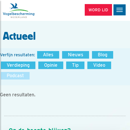
WORD LID
Men
Actueel
Alles
Nieuws
Blog
Verfijn resultaten:
Verdieping
Opinie
Tip
Video
Podcast
Geen resultaten.