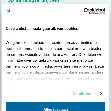
Op de hoogte blijven?
Meld je aan en ontvang nieuws, inspiratie, acties en tips
over vogels en activiteiten van Vogelbescherming.
AANMELDEN VOGELNIEUWS
Deze website maakt gebruik van cookies
Volg ons via social media
We gebruiken cookies om content en advertenties te 
personaliseren, om functies voor social media te bieden 
en om ons websiteverkeer te analyseren. Ook delen we 
informatie over uw gebruik van onze site met onze 
partners voor social media, adverteren en analyse. Deze 
partners kunnen deze gegevens combineren met andere 
informatie die u aan ze heeft verstrekt of die ze hebben 
verzameld op basis van uw gebruik van hun services.
Details tonen
Alles toestaan