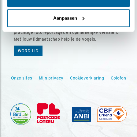
Ontvang 5 x Vogels voor € 36,00 per jaar
Aanpassen
Vogels is het tijdschrift voor onze leden, met
prachtige fotoreportages en opmerkelijke verhalen.
Met jouw lidmaatschap help je de vogels.
WORD LID
Onze sites
Mijn privacy
Cookieverklaring
Colofon