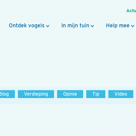
Actu
Ontdek vogels
In mijn tuin
Help mee
Blog
Verdieping
Opinie
Tip
Video