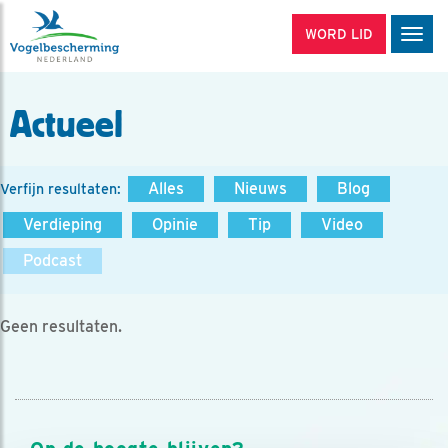
WORD LID
Men
Actueel
Alles
Nieuws
Blog
Verfijn resultaten:
Verdieping
Opinie
Tip
Video
Podcast
Geen resultaten.