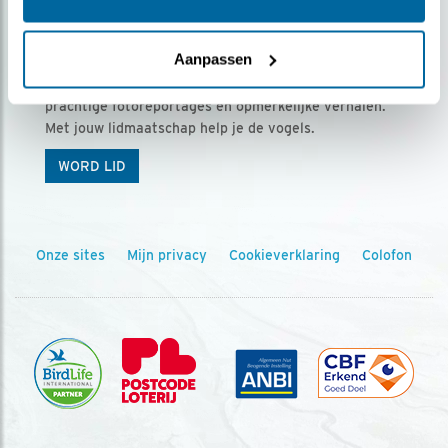
Ontvang 5 x Vogels voor € 36,00 per jaar
Aanpassen
Vogels is het tijdschrift voor onze leden, met
prachtige fotoreportages en opmerkelijke verhalen.
Met jouw lidmaatschap help je de vogels.
WORD LID
Onze sites
Mijn privacy
Cookieverklaring
Colofon