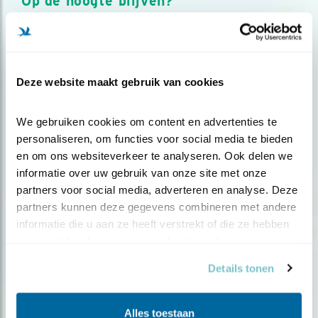
Op de hoogte blijven?
Meld je aan en ontvang nieuws, inspiratie, acties en tips
over vogels en activiteiten van Vogelbescherming.
AANMELDEN VOGELNIEUWS
Deze website maakt gebruik van cookies
Volg ons via social media
We gebruiken cookies om content en advertenties te 
personaliseren, om functies voor social media te bieden 
en om ons websiteverkeer te analyseren. Ook delen we 
informatie over uw gebruik van onze site met onze 
partners voor social media, adverteren en analyse. Deze 
partners kunnen deze gegevens combineren met andere 
informatie die u aan ze heeft verstrekt of die ze hebben 
verzameld op basis van uw gebruik van hun services.
Details tonen
Alles toestaan