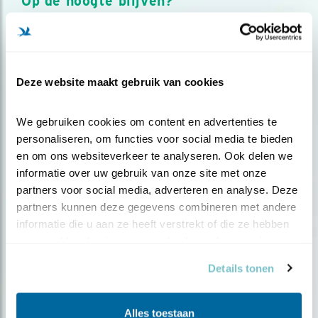
Op de hoogte blijven?
Meld je aan en ontvang nieuws, inspiratie, acties en tips
over vogels en activiteiten van Vogelbescherming.
AANMELDEN VOGELNIEUWS
Deze website maakt gebruik van cookies
Volg ons via social media
We gebruiken cookies om content en advertenties te 
personaliseren, om functies voor social media te bieden 
en om ons websiteverkeer te analyseren. Ook delen we 
informatie over uw gebruik van onze site met onze 
partners voor social media, adverteren en analyse. Deze 
partners kunnen deze gegevens combineren met andere 
informatie die u aan ze heeft verstrekt of die ze hebben 
verzameld op basis van uw gebruik van hun services.
Details tonen
Alles toestaan