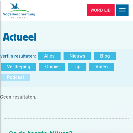
WORD LID
Men
Actueel
Alles
Nieuws
Blog
Verfijn resultaten:
Verdieping
Opinie
Tip
Video
Podcast
Geen resultaten.