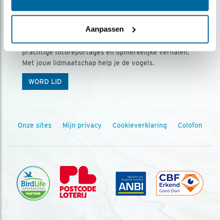
Ontvang 5 x Vogels voor € 36,00 per jaar
Aanpassen
Vogels is het tijdschrift voor onze leden, met
prachtige fotoreportages en opmerkelijke verhalen.
Met jouw lidmaatschap help je de vogels.
WORD LID
Onze sites
Mijn privacy
Cookieverklaring
Colofon