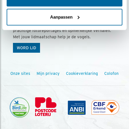
Ontvang 5 x Vogels voor € 36,00 per jaar
Aanpassen
Vogels is het tijdschrift voor onze leden, met
prachtige fotoreportages en opmerkelijke verhalen.
Met jouw lidmaatschap help je de vogels.
WORD LID
Onze sites
Mijn privacy
Cookieverklaring
Colofon