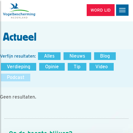
WORD LID
Men
Actueel
Alles
Nieuws
Blog
Verfijn resultaten:
Verdieping
Opinie
Tip
Video
Podcast
Geen resultaten.