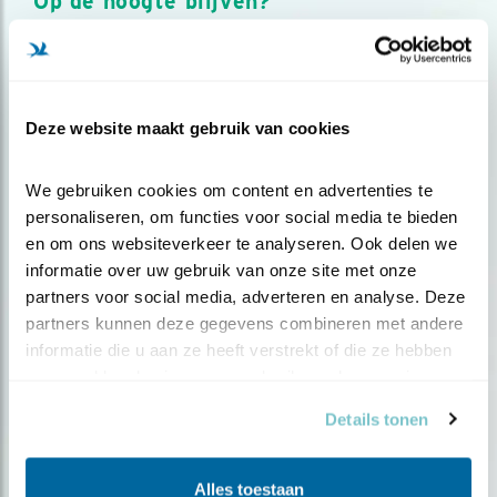
Op de hoogte blijven?
Meld je aan en ontvang nieuws, inspiratie, acties en tips
over vogels en activiteiten van Vogelbescherming.
AANMELDEN VOGELNIEUWS
Deze website maakt gebruik van cookies
Volg ons via social media
We gebruiken cookies om content en advertenties te 
personaliseren, om functies voor social media te bieden 
en om ons websiteverkeer te analyseren. Ook delen we 
informatie over uw gebruik van onze site met onze 
partners voor social media, adverteren en analyse. Deze 
partners kunnen deze gegevens combineren met andere 
informatie die u aan ze heeft verstrekt of die ze hebben 
verzameld op basis van uw gebruik van hun services.
Details tonen
Alles toestaan