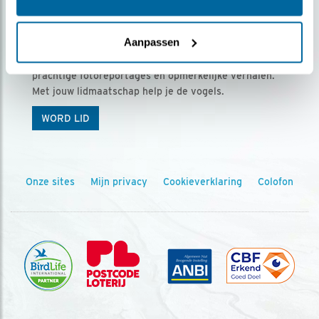
Ontvang 5 x Vogels voor € 36,00 per jaar
Aanpassen
Vogels is het tijdschrift voor onze leden, met
prachtige fotoreportages en opmerkelijke verhalen.
Met jouw lidmaatschap help je de vogels.
WORD LID
Onze sites
Mijn privacy
Cookieverklaring
Colofon