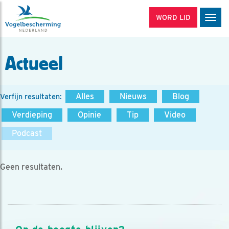
WORD LID
Men
Actueel
Alles
Nieuws
Blog
Verfijn resultaten:
Verdieping
Opinie
Tip
Video
Podcast
Geen resultaten.