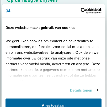
Op de hoogte blijven?
Meld je aan en ontvang nieuws, inspiratie, acties en tips
over vogels en activiteiten van Vogelbescherming.
AANMELDEN VOGELNIEUWS
Deze website maakt gebruik van cookies
Volg ons via social media
We gebruiken cookies om content en advertenties te 
personaliseren, om functies voor social media te bieden 
en om ons websiteverkeer te analyseren. Ook delen we 
informatie over uw gebruik van onze site met onze 
partners voor social media, adverteren en analyse. Deze 
partners kunnen deze gegevens combineren met andere 
informatie die u aan ze heeft verstrekt of die ze hebben 
verzameld op basis van uw gebruik van hun services.
Details tonen
Alles toestaan