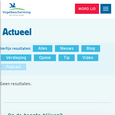
WORD LID
Men
Actueel
Alles
Nieuws
Blog
Verfijn resultaten:
Verdieping
Opinie
Tip
Video
Podcast
Geen resultaten.