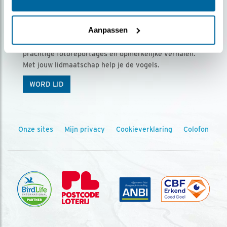
Ontvang 5 x Vogels voor € 36,00 per jaar
Aanpassen
Vogels is het tijdschrift voor onze leden, met
prachtige fotoreportages en opmerkelijke verhalen.
Met jouw lidmaatschap help je de vogels.
WORD LID
Onze sites
Mijn privacy
Cookieverklaring
Colofon