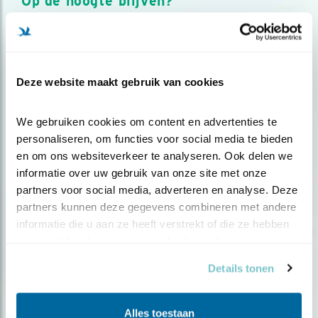
Op de hoogte blijven?
Meld je aan en ontvang nieuws, inspiratie, acties en tips
over vogels en activiteiten van Vogelbescherming.
AANMELDEN VOGELNIEUWS
Deze website maakt gebruik van cookies
Volg ons via social media
We gebruiken cookies om content en advertenties te 
personaliseren, om functies voor social media te bieden 
en om ons websiteverkeer te analyseren. Ook delen we 
informatie over uw gebruik van onze site met onze 
partners voor social media, adverteren en analyse. Deze 
partners kunnen deze gegevens combineren met andere 
informatie die u aan ze heeft verstrekt of die ze hebben 
verzameld op basis van uw gebruik van hun services.
Details tonen
Alles toestaan