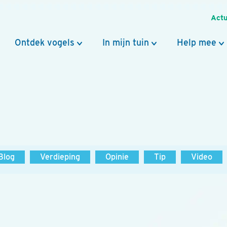
Actu
Ontdek vogels
In mijn tuin
Help mee
Blog
Verdieping
Opinie
Tip
Video