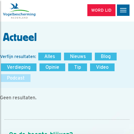
WORD LID
Men
Actueel
Alles
Nieuws
Blog
Verfijn resultaten:
Verdieping
Opinie
Tip
Video
Podcast
Geen resultaten.