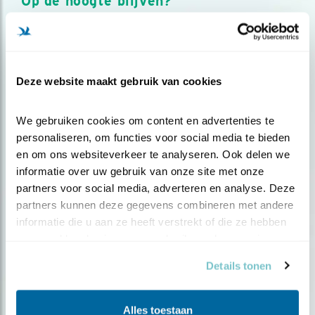
Op de hoogte blijven?
Meld je aan en ontvang nieuws, inspiratie, acties en tips
over vogels en activiteiten van Vogelbescherming.
AANMELDEN VOGELNIEUWS
Deze website maakt gebruik van cookies
Volg ons via social media
We gebruiken cookies om content en advertenties te 
personaliseren, om functies voor social media te bieden 
en om ons websiteverkeer te analyseren. Ook delen we 
informatie over uw gebruik van onze site met onze 
partners voor social media, adverteren en analyse. Deze 
partners kunnen deze gegevens combineren met andere 
informatie die u aan ze heeft verstrekt of die ze hebben 
verzameld op basis van uw gebruik van hun services.
Details tonen
Alles toestaan