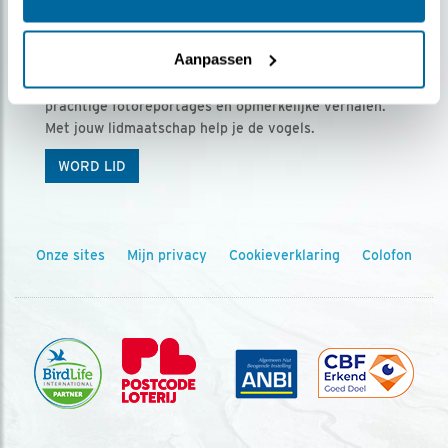
Ontvang 5 x Vogels voor € 36,00 per jaar
Aanpassen
Vogels is het tijdschrift voor onze leden, met
prachtige fotoreportages en opmerkelijke verhalen.
Met jouw lidmaatschap help je de vogels.
WORD LID
Onze sites
Mijn privacy
Cookieverklaring
Colofon