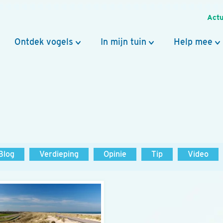
Actu
Ontdek vogels
In mijn tuin
Help mee
Blog
Verdieping
Opinie
Tip
Video