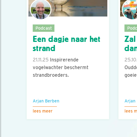
Podcast
Podc
Een dagje naar het
Zal
strand
dan
21.11.25
Inspirerende
25.10
vogelwachter beschermt
Ouddo
strandbroeders.
goeie
Arjan Berben
Arjan
lees meer
lees 